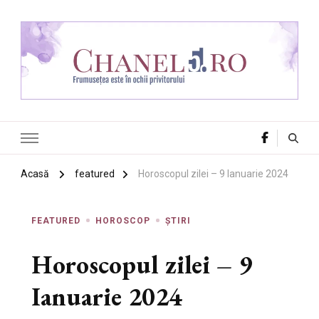
Chanel 5
Frumusețea este în ochii privitorului
Acasă
featured
Horoscopul zilei – 9 Ianuarie 2024
FEATURED
HOROSCOP
ȘTIRI
Horoscopul zilei – 9
Ianuarie 2024