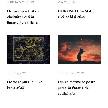
FEBRUARY 25, 2023
MAY 22, 2024
Horoscop – Cât de
HOROSCOP – Sfatul
cheltuitor esti în
zilei 22 Mai 2024
funcție de zodia ta
JUNE 22, 2023
NOVEMBER 7, 2022
Horoscopul zilei – 23
Din ce motive te poate
Iunie 2023
părăsi în funcție de
zodia lui/ei