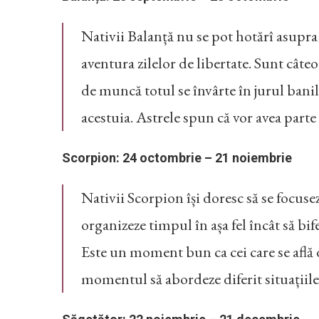
Nativii Balanță nu se pot hotărî asupra 
aventura zilelor de libertate. Sunt câte
de muncă totul se învârte în jurul banil
acestuia. Astrele spun că vor avea parte
Scorpion: 24 octombrie – 21 noiembrie
Nativii Scorpion își doresc să se focuse
organizeze timpul în așa fel încât să bi
Este un moment bun ca cei care se află d
momentul să abordeze diferit situațiil