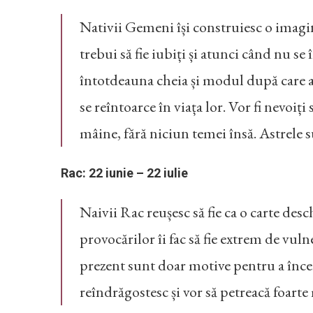
Nativii Gemeni își construiesc o imagine
trebui să fie iubiți și atunci când nu
întotdeauna cheia și modul după care ar
se reîntoarce în viața lor. Vor fi nevoiți
mâine, fără niciun temei însă. Astrele s
Rac: 22 iunie – 22 iulie
Naivii Rac reușesc să fie ca o carte desch
provocărilor îi fac să fie extrem de vuln
prezent sunt doar motive pentru a încer
reîndrăgostesc și vor să petreacă foart