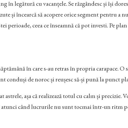
g în legătură cu vacanțele. Se răzgândesc și își dores
ăzute și încearcă să acopere orice segment pentru a n
tei perioade, ceea ce înseamnă că pot investi. Pe plan
săptămână în care s-au retras în propria carapace. O si
unt conduși de noroc și reușesc să-și pună la punct p
at astrele, așa că realizează totul cu calm și precizie.
 atunci când lucrurile nu sunt tocmai într-un ritm pe