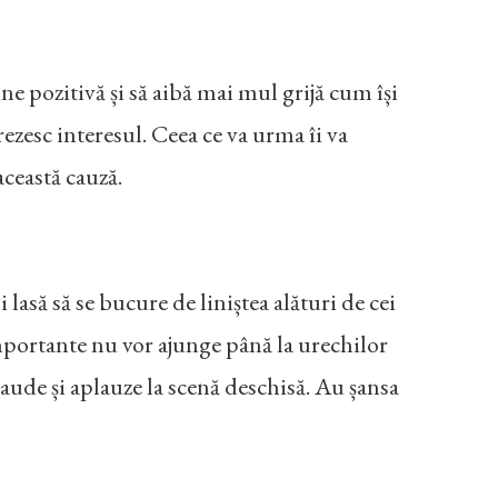
e pozitivă și să aibă mai mul grijă cum își
rezesc interesul. Ceea ce va urma îi va
această cauză.
asă să se bucure de liniștea alături de cei
importante nu vor ajunge până la urechilor
laude și aplauze la scenă deschisă. Au șansa