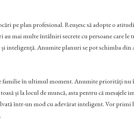
cări pe plan profesional. Reușesc să adopte o atitudin
ri au mai multe întâlniri secrete cu persoane care le t
c și inteligență. Anumite planuri se pot schimba din 
 familie în ultimul moment. Anumite priorități nu îi l
ltoasă și la locul de muncă, asta pentru că mesajele 
zolvată într-un mod cu adevărat inteligent. Vor primi 
.