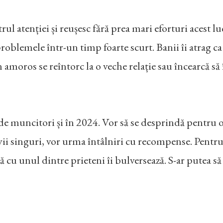
entrul atenției și reușesc fără prea mari eforturi aces
 problemele într-un timp foarte scurt. Banii îi atrag 
 amoros se reîntorc la o veche relație sau încearcă să 
 de muncitori și în 2024. Vor să se desprindă pentru o 
vii singuri, vor urma întâlniri cu recompense. Pentru ce
ă cu unul dintre prieteni îi bulversează. S-ar pute