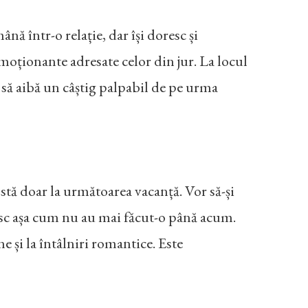
ă într-o relație, dar își doresc și
emoționante adresate celor din jur. La locul
c să aibă un câștig palpabil de pe urma
stă doar la următoarea vacanță. Vor să-și
stesc așa cum nu au mai făcut-o până acum.
e și la întâlniri romantice. Este