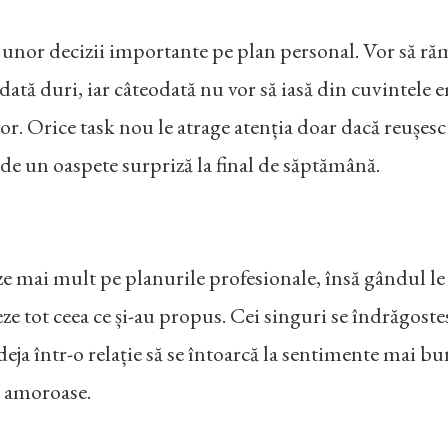
unor decizii importante pe plan personal. Vor să rămân
odată duri, iar câteodată nu vor să iasă din cuvintele 
or. Orice task nou le atrage atenția doar dacă reușes
 de un oaspete surpriză la final de săptămână.
ze mai mult pe planurile profesionale, însă gândul le 
feze tot ceea ce și-au propus. Cei singuri se îndrăgo
eja într-o relație să se întoarcă la sentimente mai bun
e amoroase.