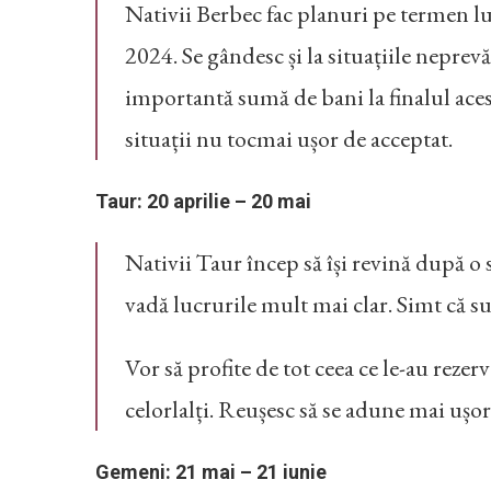
Nativii Berbec fac planuri pe termen lun
2024. Se gândesc și la situațiile neprev
importantă sumă de bani la finalul aces
situații nu tocmai ușor de acceptat.
Taur: 20 aprilie – 20 mai
Nativii Taur încep să își revină după o 
vadă lucrurile mult mai clar. Simt că s
Vor să profite de tot ceea ce le-au rezerv
celorlalți. Reușesc să se adune mai ușor
Gemeni: 21 mai – 21 iunie