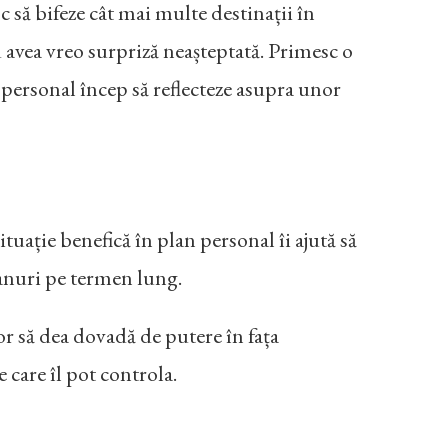
c să bifeze cât mai multe destinații în
u avea vreo surpriză neașteptată. Primesc o
 personal încep să reflecteze asupra unor
tuație benefică în plan personal îi ajută să
lanuri pe termen lung.
 Vor să dea dovadă de putere în fața
 care îl pot controla.