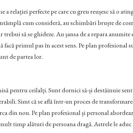
 a relației perfecte pe care cu greu reușesc să o ati
 se întâmplă cum consideră, au schimbări bruște de 
 trebui să se ghideze. Au șansa de a repara anumite e
 să facă primul pas în acest sens. Pe plan profesional su
unt de partea lor.
isă pentru ceilalți. Sunt dornici să-și destăinuie senti
erabili. Simt că se află într-un proces de transformare
ca din nou. Pe plan profesional și personal abordează 
e mult timp alături de persoana dragă. Astrele le adu