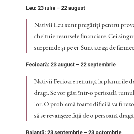
Leu: 23 iulie – 22 august
Nativii Leu sunt pregătiți pentru provo
cheltuie resursele financiare. Cei singu
surprinde și pe ei. Sunt atrași de farme
Fecioară: 23 august – 22 septembrie
Nativii Fecioare renunță la planurile de
dragi. Se vor găsi într-o perioadă tumu
lor. O problemă foarte dificilă va fi re
să se revanșeze față de o persoană dragă
Balanță: 23 septembrie – 23 octombrie