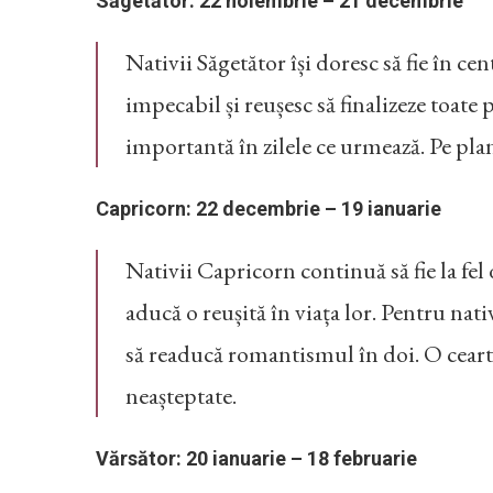
Săgetător: 22 noiembrie – 21 decembrie
Nativii Săgetător își doresc să fie în c
impecabil și reușesc să finalizeze toate
importantă în zilele ce urmează. Pe plan
Capricorn: 22 decembrie – 19 ianuarie
Nativii Capricorn continuă să fie la fel
aducă o reușită în viața lor. Pentru nati
să readucă romantismul în doi. O ceart
neașteptate.
Vărsător: 20 ianuarie – 18 februarie