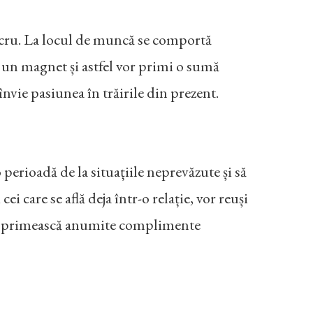
t lucru. La locul de muncă se comportă
ca un magnet și astfel vor primi o sumă
învie pasiunea în trăirile din prezent.
perioadă de la situațiile neprevăzute și să
i care se află deja într-o relație, vor reuși
a să primească anumite complimente