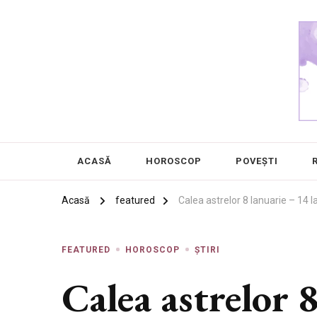
Chanel 5
Frumusețea este în ochii privitorului
ACASĂ
HOROSCOP
POVEȘTI
Acasă
featured
Calea astrelor 8 Ianuarie – 14 
FEATURED
HOROSCOP
ȘTIRI
Calea astrelor 