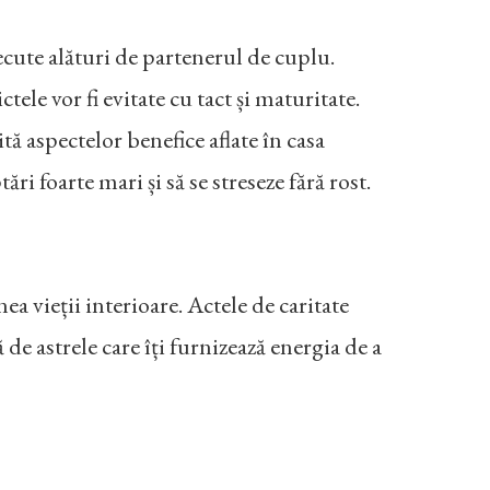
ecute alături de partenerul de cuplu.
ele vor fi evitate cu tact și maturitate.
tă aspectelor benefice aflate în casa
ări foarte mari și să se streseze fără rost.
ea vieții interioare. Actele de caritate
 de astrele care îți furnizează energia de a