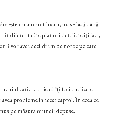
i dorește un anumit lucru, nu se lasă până
indiferent câte planuri detaliate îți faci,
onii vor avea acel dram de noroc pe care
eniul carierei. Fie că îți faci analizele
i avea probleme la acest captol. În ceea ce
n bonus pe măsura muncii depuse.