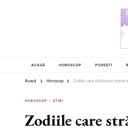
Chanel 5
Frumusețea este în ochii privitorului
ACASĂ
HOROSCOP
POVEȘTI
Acasă
Horoscop
Zodiile care strălucesc intens î
HOROSCOP
ȘTIRI
Zodiile care str