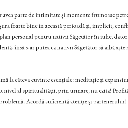
vor avea parte de intimitate și momente frumoase petr
 foarte bine în această perioadă și, implicit, conflict
lan personal pentru nativii Săgetător în iulie, datori
lentă, însă s-ar putea ca nativii Săgetător să aibă aștept
umă la câteva cuvinte esențiale: meditație și expansiun
ivel al spiritualității, prin urmare, nu ezita! Profită
o problemă! Acordă suficientă atenție și partenerului!