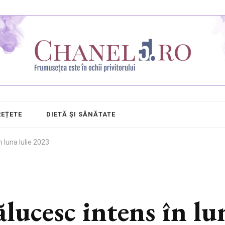
REȚETE
DIETĂ ȘI SĂNĂTATE
n luna Iulie 2023
ălucesc intens în l