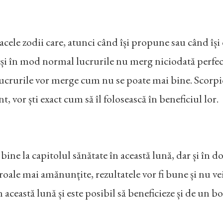
acele zodii care, atunci când își propune sau când îș
eși în mod normal lucrurile nu merg niciodată perfect, 
 lucrurile vor merge cum nu se poate mai bine. Scorpi
t, vor ști exact cum să îl folosească în beneficiul lor.
bine la capitolul sănătate în această lună, dar și în dom
troale mai amănunțite, rezultatele vor fi bune și nu ve
 în această lună și este posibil să beneficieze și de u