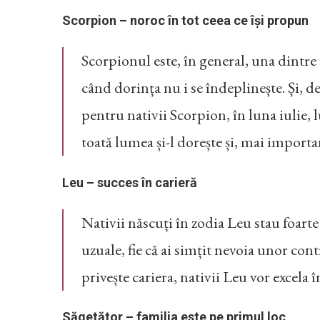
Scorpion – noroc în tot ceea ce își propun
Scorpionul este, în general, una dintre 
când dorința nu i se îndeplinește. Și, d
pentru nativii Scorpion, în luna iulie,
toată lumea și-l dorește și, mai importan
Leu – succes în carieră
Nativii născuți în zodia Leu stau foarte 
uzuale, fie că ai simțit nevoia unor con
privește cariera, nativii Leu vor excela
Săgetător – familia este pe primul loc