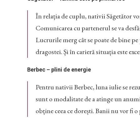
În relația de cuplu, nativii Săgetător 
Comunicarea cu partenerul se va desfășura
Lucrurile merg cât se poate de bine pe p
dragostei. Și în carieră situația este exce
Berbec – plini de energie
Pentru nativii Berbec, luna iulie se rez
sunt o modalitate de a atinge un anumit n
obține ceea ce dorești. Banii nu vor fi 