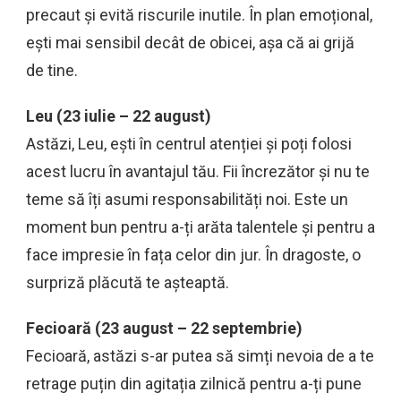
precaut și evită riscurile inutile. În plan emoțional,
ești mai sensibil decât de obicei, așa că ai grijă
de tine.
Leu (23 iulie – 22 august)
Astăzi, Leu, ești în centrul atenției și poți folosi
acest lucru în avantajul tău. Fii încrezător și nu te
teme să îți asumi responsabilități noi. Este un
moment bun pentru a-ți arăta talentele și pentru a
face impresie în fața celor din jur. În dragoste, o
surpriză plăcută te așteaptă.
Fecioară (23 august – 22 septembrie)
Fecioară, astăzi s-ar putea să simți nevoia de a te
retrage puțin din agitația zilnică pentru a-ți pune