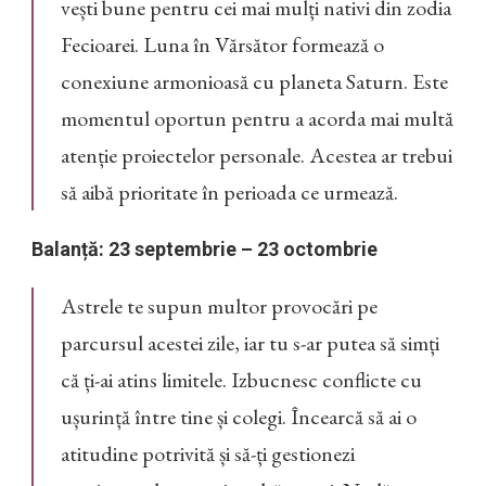
vești bune pentru cei mai mulți nativi din zodia
Fecioarei. Luna în Vărsător formează o
conexiune armonioasă cu planeta Saturn. Este
momentul oportun pentru a acorda mai multă
atenție proiectelor personale. Acestea ar trebui
să aibă prioritate în perioada ce urmează.
Balanță: 23 septembrie – 23 octombrie
Astrele te supun multor provocări pe
parcursul acestei zile, iar tu s-ar putea să simți
că ți-ai atins limitele. Izbucnesc conflicte cu
ușurință între tine și colegi. Încearcă să ai o
atitudine potrivită și să-ți gestionezi