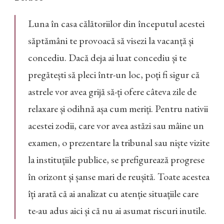
Luna în casa călătoriilor din începutul acestei
săptămâni te provoacă să visezi la vacanță și
concediu. Dacă deja ai luat concediu și te
pregătești să pleci într-un loc, poți fi sigur că
astrele vor avea grijă să-ți ofere câteva zile de
relaxare și odihnă așa cum meriți. Pentru nativii
acestei zodii, care vor avea astăzi sau mâine un
examen, o prezentare la tribunal sau niște vizite
la instituțiile publice, se prefigurează progrese
în orizont și șanse mari de reușită. Toate acestea
îți arată că ai analizat cu atenție situațiile care
te-au adus aici și că nu ai asumat riscuri inutile.