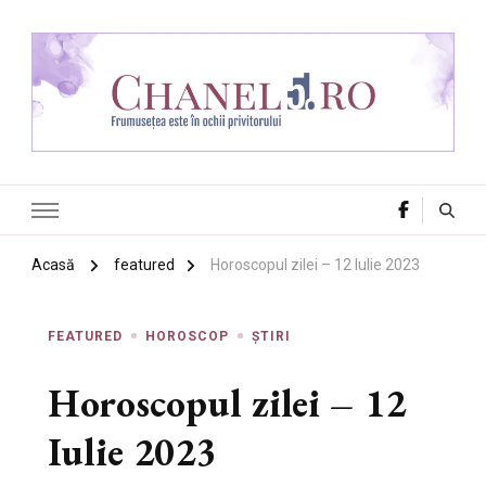
Chanel 5
Frumusețea este în ochii privitorului
Acasă
featured
Horoscopul zilei – 12 Iulie 2023
FEATURED
HOROSCOP
ȘTIRI
Horoscopul zilei – 12
Iulie 2023