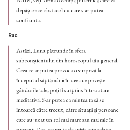
Astfel, veți forma o echipă puternică care va
depăși orice obstacol cu care s-ar putea
confrunta.
Rac
Astăzi, Luna pătrunde în sfera
subconștientului din horoscopul tău general.
Ceea ce ar putea provoca o surpriză la
începutul săptămânii în ceea ce privește
gândurile tale, poți fi surprins într-o stare
meditativă. S-ar putea ca mintea ta să se
întoarcă către trecut, către situații și persoane
care au jucat un rol mai mare sau mai mic în
prezent. Deși, starea ta de spirit este relativ