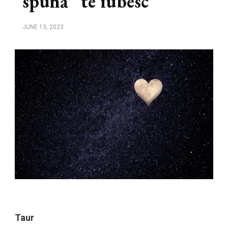
spună ”te iubesc”
JUNE 13, 2023
Taur