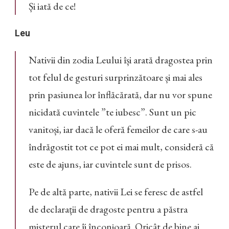
Și iată de ce!
Leu
Nativii din zodia Leului își arată dragostea prin
tot felul de gesturi surprinzătoare și mai ales
prin pasiunea lor înflăcărată, dar nu vor spune
nicidată cuvintele ”te iubesc”. Sunt un pic
vanitoși, iar dacă le oferă femeilor de care s-au
îndrăgostit tot ce pot ei mai mult, consideră că
este de ajuns, iar cuvintele sunt de prisos.
Pe de altă parte, nativii Lei se feresc de astfel
de declarații de dragoste pentru a păstra
misterul care îi înconjoară. Oricât de bine ai