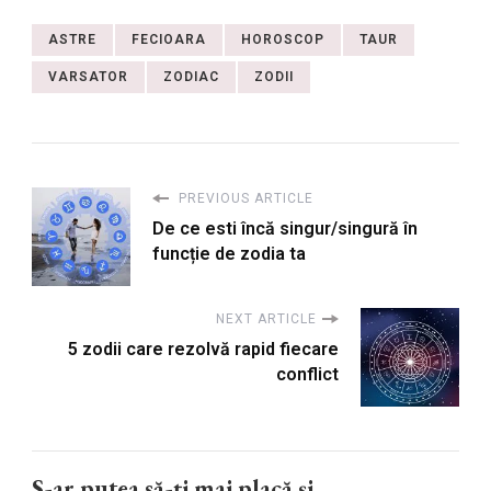
ASTRE
FECIOARA
HOROSCOP
TAUR
VARSATOR
ZODIAC
ZODII
PREVIOUS ARTICLE
De ce esti încă singur/singură în
funcție de zodia ta
NEXT ARTICLE
5 zodii care rezolvă rapid fiecare
conflict
S-ar putea să-ți mai placă și...