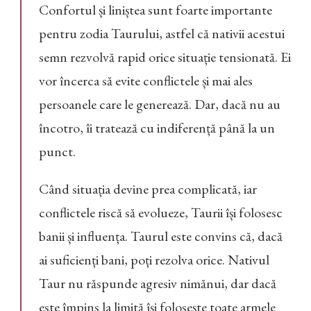
Confortul și liniștea sunt foarte importante
pentru zodia Taurului, astfel că nativii acestui
semn rezvolvă rapid orice situație tensionată. Ei
vor încerca să evite conflictele și mai ales
persoanele care le generează. Dar, dacă nu au
încotro, îi tratează cu indiferență până la un
punct.
Când situația devine prea complicată, iar
conflictele riscă să evolueze, Taurii își folosesc
banii și influența. Taurul este convins că, dacă
ai suficienți bani, poți rezolva orice. Nativul
Taur nu răspunde agresiv nimănui, dar dacă
este împins la limită își folosește toate armele