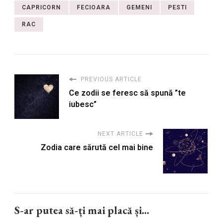
CAPRICORN
FECIOARA
GEMENI
PESTI
RAC
PREVIOUS ARTICLE
Ce zodii se feresc să spună ”te
iubesc”
NEXT ARTICLE
Zodia care sărută cel mai bine
S-ar putea să-ți mai placă și...