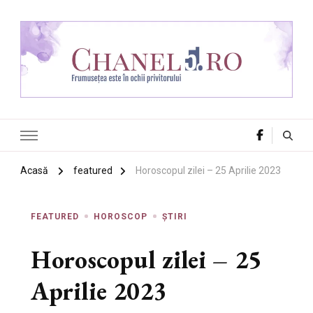
Chanel 5
Frumusețea este în ochii privitorului
Acasă
featured
Horoscopul zilei – 25 Aprilie 2023
FEATURED
HOROSCOP
ȘTIRI
Horoscopul zilei – 25
Aprilie 2023