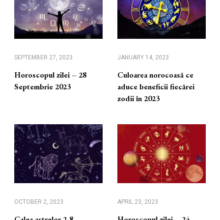
SEPTEMBER 27, 2023
JANUARY 14, 2023
Horoscopul zilei – 28
Culoarea norocoasă ce
Septembrie 2023
aduce beneficii fiecărei
zodii în 2023
OCTOBER 2, 2023
APRIL 23, 2023
Calea astrelor 2-8
Horoscopul zilei – 24