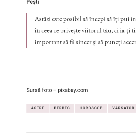
Pești
Astăzi este posibil să începi să îți pui în
în ceea ce privește viitorul tău, ci ia-ți
important să fii sincer și să puneți acc
Sursă foto – pixabay.com
ASTRE
BERBEC
HOROSCOP
VARSATOR