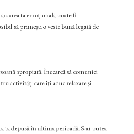
ncărcarea ta emoțională poate fi
posibil să primești o veste bună legată de
ersoană apropiată. Încearcă să comunici
u activități care îți aduc relaxare și
a ta depusă în ultima perioadă. S-ar putea