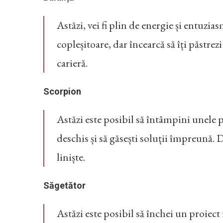
Astăzi, vei fi plin de energie și entuzia
copleșitoare, dar încearcă să îți păstrez
carieră.
Scorpion
Astăzi este posibil să întâmpini unele 
deschis și să găsești soluții împreună. D
liniște.
Săgetător
Astăzi este posibil să închei un proiec