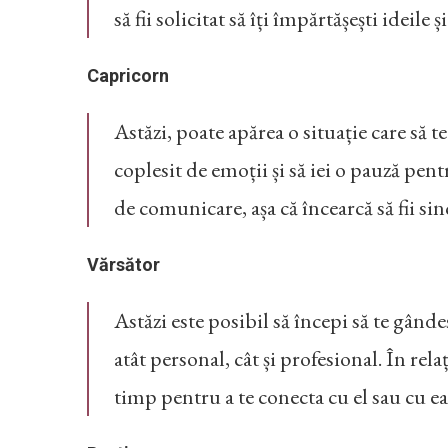
să fii solicitat să îți împărtășești ideile ș
Capricorn
Astăzi, poate apărea o situație care să t
coplesit de emoții și să iei o pauză pent
de comunicare, așa că încearcă să fii sinc
Vărsător
Astăzi este posibil să începi să te gândeș
atât personal, cât și profesional. În re
timp pentru a te conecta cu el sau cu ea