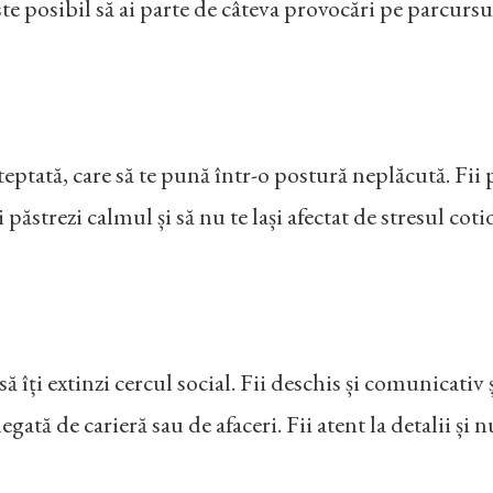
te posibil să ai parte de câteva provocări pe parcursul 
eptată, care să te pună într-o postură neplăcută. Fii pr
păstrezi calmul și să nu te lași afectat de stresul cotidi
i să îți extinzi cercul social. Fii deschis și comunicativ
egată de carieră sau de afaceri. Fii atent la detalii și