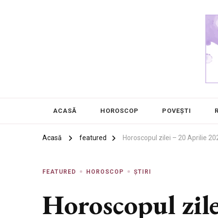
Chanel 5
Frumusețea este în ochii privitorului
ACASĂ
HOROSCOP
POVEȘTI
Acasă
featured
Horoscopul zilei – 20 Aprilie 20
FEATURED
HOROSCOP
ȘTIRI
Horoscopul zile