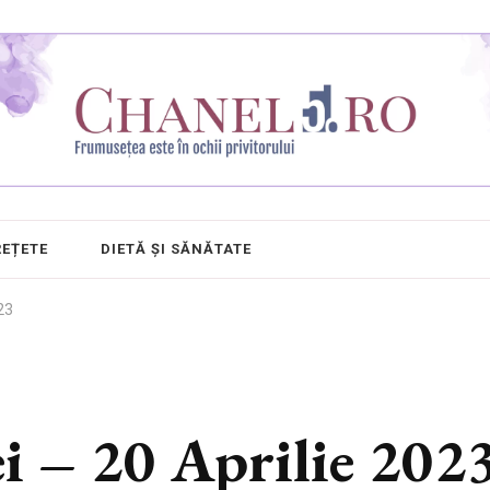
REȚETE
DIETĂ ȘI SĂNĂTATE
23
i – 20 Aprilie 202