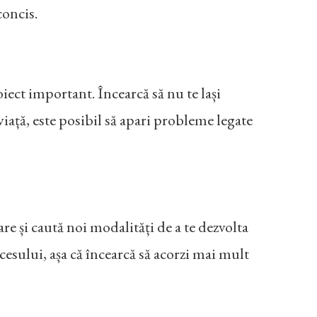
 concis.
oiect important. Încearcă să nu te lași
 viață, este posibil să apari probleme legate
oare și caută noi modalități de a te dezvolta
ccesului, așa că încearcă să acorzi mai mult