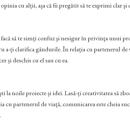
i opinia cu alții, aşa că fii pregătit să te exprimi clar şi
e facă să te simți confuz şi nesigur în privinţa unui pr
ru a-ți clarifica gândurile. În relația cu partenerul de
er și deschis cu el sau cu ea.
ti la noile proiecte și idei. Lasă-ți creativitatea să zb
lația cu partenerul de viață, comunicarea este cheia su
.