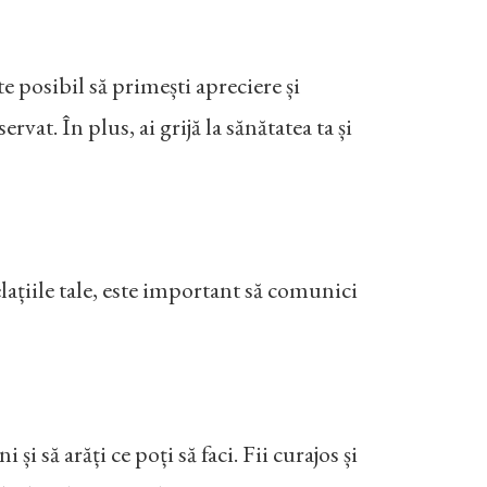
ste posibil să primești apreciere și
vat. În plus, ai grijă la sănătatea ta și
elațiile tale, este important să comunici
și să arăți ce poți să faci. Fii curajos și