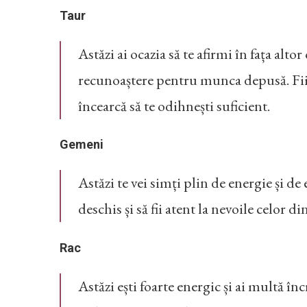
Taur
Astăzi ai ocazia să te afirmi în fața alto
recunoaștere pentru munca depusă. Fii ate
încearcă să te odihnești suficient.
Gemeni
Astăzi te vei simți plin de energie și d
deschis și să fii atent la nevoile celor din
Rac
Astăzi ești foarte energic și ai multă încr