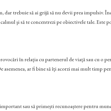
sm, dar trebuie să ai grijă să nu devii prea impulsiv. Î
i calmul şi să te concentrezi pe obiectivele tale. Este 
provocări în relația cu partenerul de viață sau cu o p
e asemenea, ar fi bine să îți acorzi mai mult timp pentr
t important sau să primești recunoaștere pentru munc