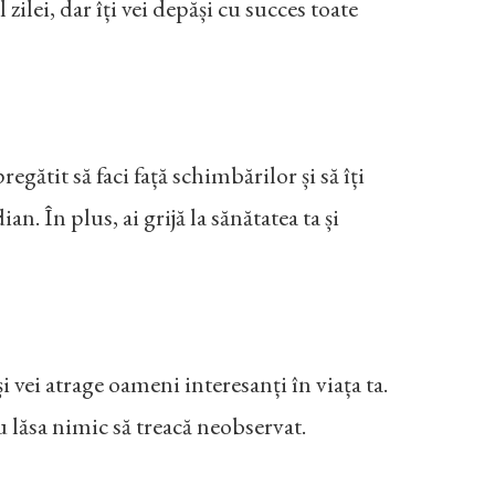
zilei, dar îți vei depăși cu succes toate
egătit să faci față schimbărilor și să îți
an. În plus, ai grijă la sănătatea ta și
 și vei atrage oameni interesanți în viața ta.
 nu lăsa nimic să treacă neobservat.