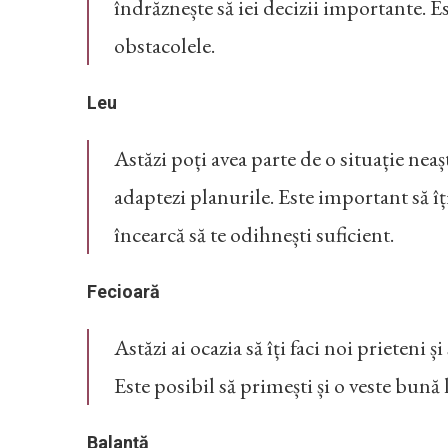
îndrăznește să iei decizii importante. Es
obstacolele.
Leu
Astăzi poți avea parte de o situație neașt
adaptezi planurile. Este important să îți 
încearcă să te odihnești suficient.
Fecioară
Astăzi ai ocazia să îți faci noi prieteni ș
Este posibil să primești și o veste bună l
Balanță