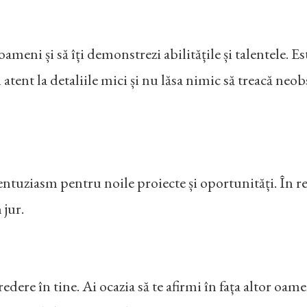
r oameni și să îți demonstrezi abilitățile și talentele. E
nt la detaliile mici și nu lăsa nimic să treacă neobser
e entuziasm pentru noile proiecte și oportunități. În r
 jur.
edere în tine. Ai ocazia să te afirmi în fața altor oameni 