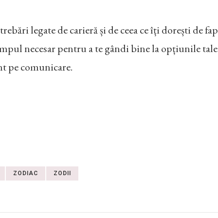
trebări legate de carieră și de ceea ce îți dorești de fapt
 timpul necesar pentru a te gândi bine la opțiunile tale
ent pe comunicare.
ZODIAC
ZODII