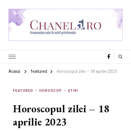
Chanel 5
Frumusețea este în ochii privitorului
Acasă
featured
Horoscopul zilei – 18 aprilie 2023
FEATURED
HOROSCOP
ȘTIRI
Horoscopul zilei – 18
aprilie 2023