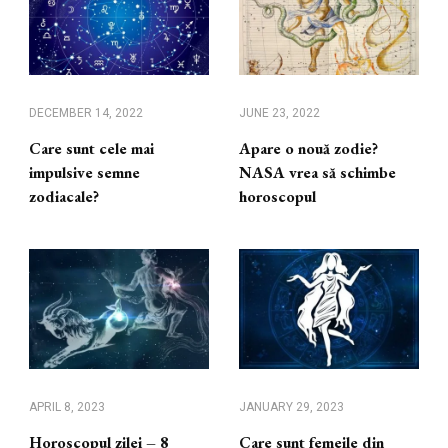
DECEMBER 14, 2022
JUNE 23, 2022
Care sunt cele mai
Apare o nouă zodie?
impulsive semne
NASA vrea să schimbe
zodiacale?
horoscopul
APRIL 8, 2023
JANUARY 29, 2023
Horoscopul zilei – 8
Care sunt femeile din