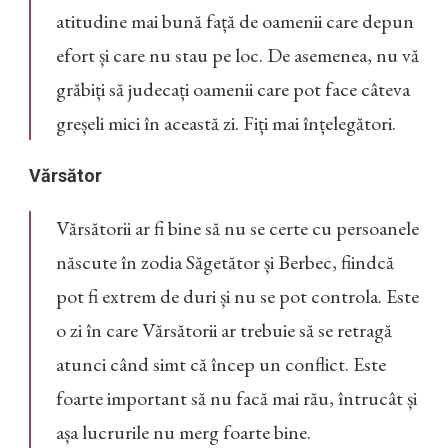
atitudine mai bună față de oamenii care depun
efort și care nu stau pe loc. De asemenea, nu vă
grăbiți să judecați oamenii care pot face câteva
greșeli mici în această zi. Fiți mai înțelegători.
Vărsător
Vărsătorii ar fi bine să nu se certe cu persoanele
născute în zodia Săgetător și Berbec, fiindcă
pot fi extrem de duri și nu se pot controla. Este
o zi în care Vărsătorii ar trebuie să se retragă
atunci când simt că încep un conflict. Este
foarte important să nu facă mai rău, întrucât și
așa lucrurile nu merg foarte bine.