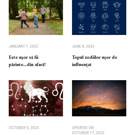
JANUARY 7, 2022
JUNE 8, 2023
Este uşor să fii
Topul zodiilor ușor de
părinte…din afară!
influențat
OCTOBER 5, 2023
UPDATED ON
OCTOBER 17, 2022