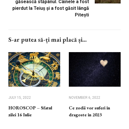
găsească stăpânul. Câinele a fost
pierdut la Teiuș și a fost găsit lângă
Pitești
S-ar putea să-ți mai placă și...
JULY 15, 2022
NOVEMBER 6, 2022
HOROSCOP – Sfatul
Ce zodii vor suferi în
zilei 16 Iulie
dragoste în 2023