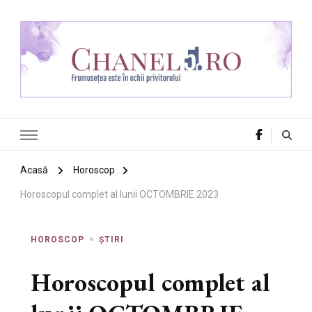
Chanel 5
Frumusețea este în ochii privitorului
Acasă
Horoscop
Horoscopul complet al lunii OCTOMBRIE 2023
HOROSCOP
ȘTIRI
Horoscopul complet al