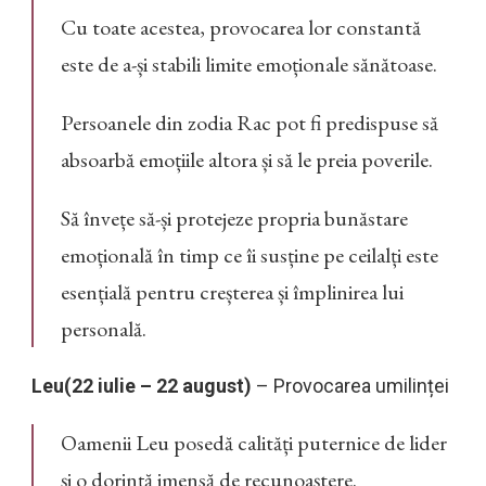
Cu toate acestea, provocarea lor constantă
este de a-și stabili limite emoționale sănătoase.
Persoanele din zodia Rac pot fi predispuse să
absoarbă emoțiile altora și să le preia poverile.
Să învețe să-și protejeze propria bunăstare
emoțională în timp ce îi susține pe ceilalți este
esențială pentru creșterea și împlinirea lui
personală.
Leu(22 iulie – 22 august)
– Provocarea umilinței
Oamenii Leu posedă calități puternice de lider
și o dorință imensă de recunoaștere.