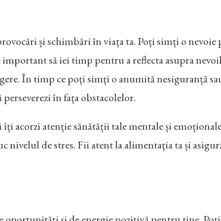
vocări și schimbări în viața ta. Poți simți o nevoie p
te important să iei timp pentru a reflecta asupra nevoil
egere. În timp ce poți simți o anumită nesiguranță sau
ă perseverezi în fața obstacolelor.
ți acorzi atenție sănătății tale mentale și emoționale.
duc nivelul de stres. Fii atent la alimentația ta și asi
 oportunități și de energie pozitivă pentru tine. Poți