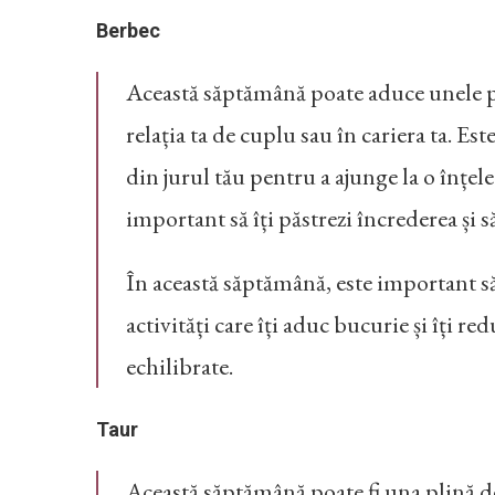
Berbec
Această săptămână poate aduce unele pro
relația ta de cuplu sau în cariera ta. Es
din jurul tău pentru a ajunge la o înțel
important să îți păstrezi încrederea și s
În această săptămână, este important să î
activități care îți aduc bucurie și îți re
echilibrate.
Taur
Această săptămână poate fi una plină de