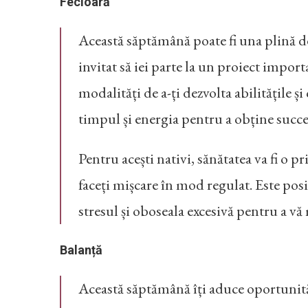
Fecioară
Această săptămână poate fi una plină de 
invitat să iei parte la un proiect importa
modalități de a-ți dezvolta abilitățile și
timpul și energia pentru a obține succe
Pentru acești nativi, sănătatea va fi o pr
faceți mișcare în mod regulat. Este posib
stresul și oboseala excesivă pentru a vă
Balanță
Această săptămână îți aduce oportunități