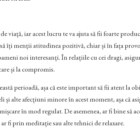
e viață, iar acest lucru te va ajuta să fii foarte product
 îți menții atitudinea pozitivă, chiar și în fața provocă
 oameni noi interesanți. În relațiile cu cei dragi, asigu
care și la compromis.
eastă perioadă, așa că este important să fii atent la obi
celi și alte afecțiuni minore în acest moment, așa că as
i mișcare în mod regulat. De asemenea, ar fi bine să aco
ar fi prin meditație sau alte tehnici de relaxare.