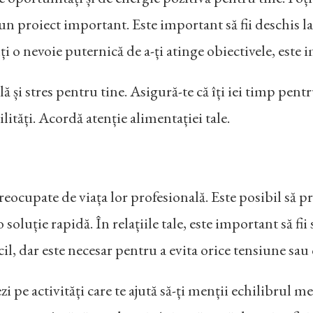
la un proiect important. Este important să fii deschis la
mți o nevoie puternică de a-ți atinge obiectivele, este 
i stres pentru tine. Asigură-te că îți iei timp pentru
lități. Acordă atenție alimentației tale.
preocupate de viața lor profesională. Este posibil să p
oluție rapidă. În relațiile tale, este important să fii
cil, dar este necesar pentru a evita orice tensiune sau 
ezi pe activități care te ajută să-ți menții echilibrul