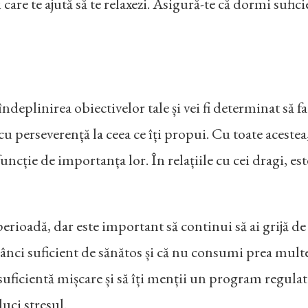
și care te ajută să te relaxezi. Asigură-te că dormi sufic
ndeplinirea obiectivelor tale și vei fi determinat să 
 cu perseverență la ceea ce îți propui. Cu toate acestea,
 funcție de importanța lor. În relațiile cu cei dragi, es
perioadă, dar este important să continui să ai grijă de t
ânci suficient de sănătos și că nu consumi prea mult
suficientă mișcare și să îți menții un program regulat d
duci stresul.