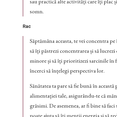
sau practică alte activități care îți plac 
somn.
Rac
Săptămâna aceasta, te vei concentra pe î
să îți păstrezi concentrarea și să lucrezi
minore și să îți prioritizezi sarcinile în
încerci să înțelegi perspectiva lor.
Sănătatea ta pare să fie bună în această 
alimentației tale, asigurându-te că măn
grăsimi. De asemenea, ar fi bine să faci 
poate ajuta să îți menții energia și să re