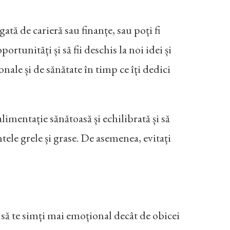
tă de carieră sau finanțe, sau poți fi
ortunități și să fii deschis la noi idei și
sonale și de sănătate în timp ce îți dedici
alimentație sănătoasă și echilibrată și să
tele grele și grase. De asemenea, evitați
l să te simți mai emoțional decât de obicei