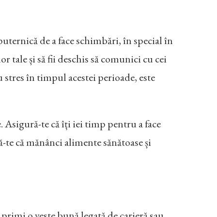
uternică de a face schimbări, în special în
or tale și să fii deschis să comunici cu cei
 stres în timpul acestei perioade, este
 Asigură-te că îți iei timp pentru a face
gură-te că mănânci alimente sănătoase și
 primi o veste bună legată de carieră sau