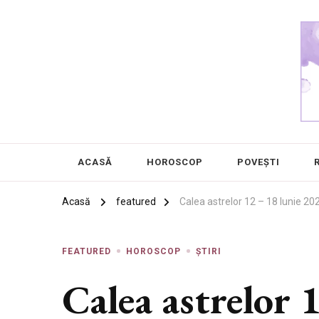
Chanel 5
Frumusețea este în ochii privitorului
ACASĂ
HOROSCOP
POVEȘTI
Acasă
featured
Calea astrelor 12 – 18 Iunie 20
FEATURED
HOROSCOP
ȘTIRI
Calea astrelor 