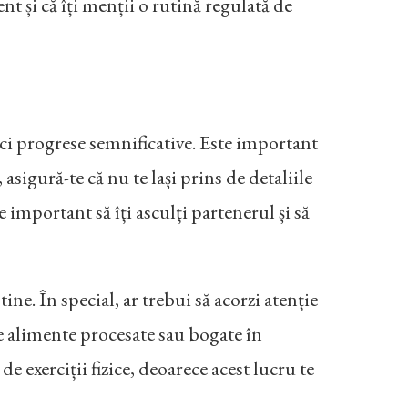
ient și că îți menții o rutină regulată de
faci progrese semnificative. Este important
 asigură-te că nu te lași prins de detaliile
te important să îți asculți partenerul și să
ine. În special, ar trebui să acorzi atenție
e alimente procesate sau bogate în
e exerciții fizice, deoarece acest lucru te