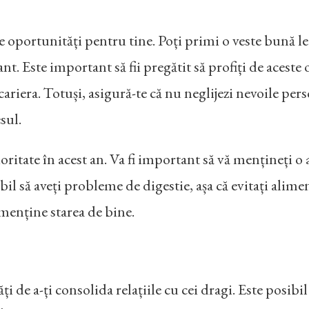
oportunități pentru tine. Poți primi o veste bună lega
nt. Este important să fii pregătit să profiți de aceste op
 cariera. Totuși, asigură-te că nu neglijezi nevoile per
sul.
ioritate în acest an. Va fi important să vă mențineți o 
il să aveți probleme de digestie, așa că evitați alimen
 menține starea de bine.
 de a-ți consolida relațiile cu cei dragi. Este posibi