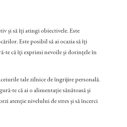
iv și să îți atingi obiectivele. Este
rilor. Este posibil să ai ocazia să îți
ră-te că îți exprimi nevoile și dorințele în
ceiurile tale zilnice de îngrijire personală.
igură-te că ai o alimentație sănătoasă și
rzi atenție nivelului de stres și să încerci