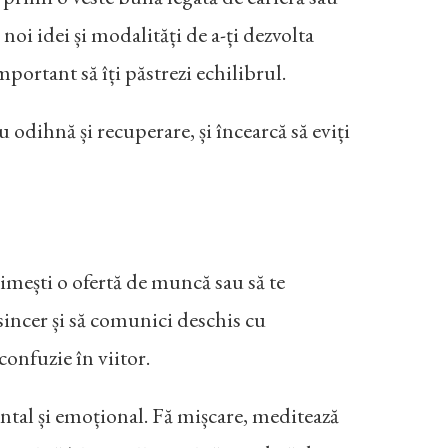
 noi idei și modalități de a-ți dezvolta
important să îți păstrezi echilibrul.
 odihnă și recuperare, și încearcă să eviți
rimești o ofertă de muncă sau să te
 sincer și să comunici deschis cu
confuzie în viitor.
 mental și emoțional. Fă mișcare, meditează