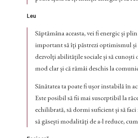
Leu
Săptămâna aceasta, vei fi energic și plin d
important să îți păstrezi optimismul și să
dezvolți abilitățile sociale și să cunoști
mod clar și că rămâi deschis la comuni
Sănătatea ta poate fi ușor instabilă în ac
Este posibil să fii mai susceptibil la ră
echilibrată, să dormi suficient și să fac
să găsești modalități de a-l reduce, cum 