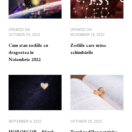
UPDATED ON
UPDATED ON
OCTOBER 29, 2022
NOVEMBER 18, 2022
Cum stau zodiile cu
Zodiile care urăsc
dragostea în
schimbările
Noiembrie 2022
SEPTEMBER 4, 2022
OCTOBER 20, 2022
HOROSCOP – Sfatul
Topul zodiilor potrivite