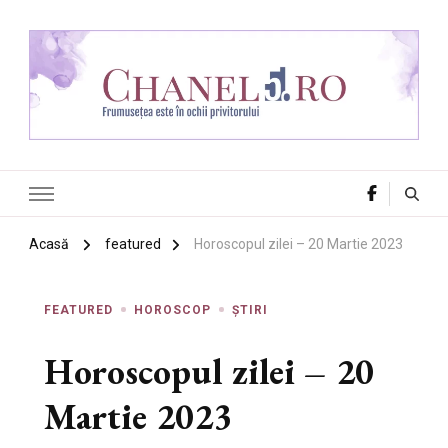
Chanel 5
Frumusețea este în ochii privitorului
Acasă
featured
Horoscopul zilei – 20 Martie 2023
FEATURED
HOROSCOP
ȘTIRI
Horoscopul zilei – 20
Martie 2023