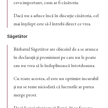
ceva important, cum ar fi căsătoria.
Dacă nu a aduce încă în discuție căsătoria, cel
mai înțelept este să-l întrebi direct ce vrea.
Săgetător
Bărbatul Săgetător are obiceiul de a se arunca
în declarații și promisiuni pe care nu le poate
sau nu vrea să le îndeplinească întotdeauna.
Cu toate acestea, el este un optimist incurabil
și nu se teme niciodată că lucrurile ar putea
merge prost.
Dacă îi spui răspicat că îl vrei, îți va face pe