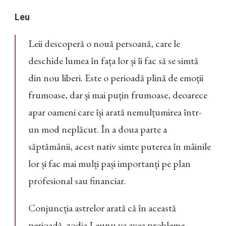
Leu
Leii descoperă o nouă persoană, care le
deschide lumea în fața lor și îi fac să se simtă
din nou liberi. Este o perioadă plină de emoții
frumoase, dar și mai puțin frumoase, deoarece
apar oameni care își arată nemulțumirea într-
un mod neplăcut. În a doua parte a
săptămânii, acest nativ simte puterea în mâinile
lor și fac mai mulți pași importanți pe plan
profesional sau financiar.
Conjuncția astrelor arată că în această
perioadă, zodia Leunu va avea probleme