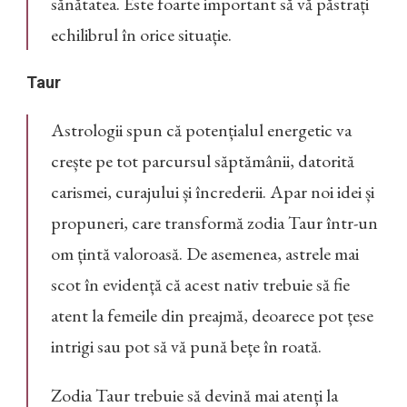
sănătatea. Este foarte important să vă păstrați
echilibrul în orice situație.
Taur
Astrologii spun că potențialul energetic va
crește pe tot parcursul săptămânii, datorită
carismei, curajului și încrederii. Apar noi idei și
propuneri, care transformă zodia Taur într-un
om țintă valoroasă. De asemenea, astrele mai
scot în evidență că acest nativ trebuie să fie
atent la femeile din preajmă, deoarece pot țese
intrigi sau pot să vă pună bețe în roată.
Zodia Taur trebuie să devină mai atenți la