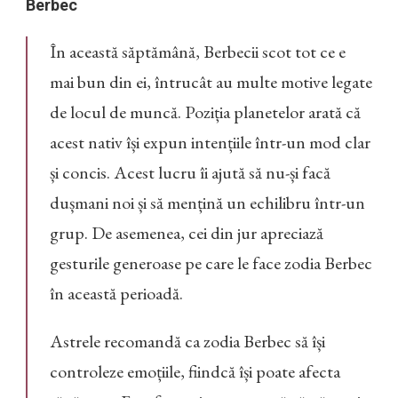
Berbec
În această săptămână, Berbecii scot tot ce e
mai bun din ei, întrucât au multe motive legate
de locul de muncă. Poziția planetelor arată că
acest nativ își expun intențiile într-un mod clar
și concis. Acest lucru îi ajută să nu-și facă
dușmani noi și să mențină un echilibru într-un
grup. De asemenea, cei din jur apreciază
gesturile generoase pe care le face zodia Berbec
în această perioadă.
Astrele recomandă ca zodia Berbec să își
controleze emoțiile, fiindcă își poate afecta