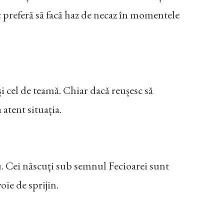
ac preferă să facă haz de necaz în momentele
și cel de teamă. Chiar dacă reușesc să
 atent situația.
liu. Cei născuți sub semnul Fecioarei sunt
oie de sprijin.