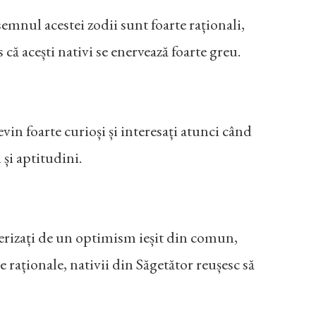
semnul acestei zodii sunt foarte raționali,
 că acești nativi se enervează foarte greu.
evin foarte curioși și interesați atunci când
 și aptitudini.
cterizați de un optimism ieșit din comun,
e raționale, nativii din Săgetător reușesc să