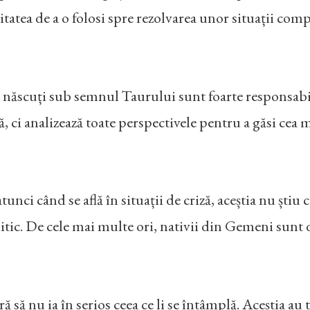
tatea de a o folosi spre rezolvarea unor situații compl
i născuți sub semnul Taurului sunt foarte responsabil
, ci analizează toate perspectivele pentru a găsi cea 
unci când se află în situații de criză, aceștia nu știu
litic. De cele mai multe ori, nativii din Gemeni sunt
feră să nu ia în serios ceea ce li se întâmplă. Aceștia a