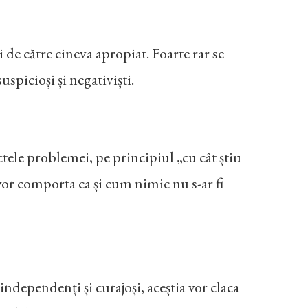
i de către cineva apropiat. Foarte rar se
uspicioși și negativiști.
ctele problemei, pe principiul „cu cât știu
vor comporta ca și cum nimic nu s-ar fi
ă independenți și curajoși, aceștia vor claca