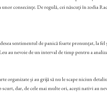
area unor consecințe. De regulă, cei născuți în zodia R
 adesea sentimentul de panică foarte pronunțat, la fel 
n Leu au nevoie de un interval de timp pentru a analiza
oarte organizate și au grijă să nu le scape niciun deta
 scurt, dar, de cele mai multe ori, acești nativi au nev