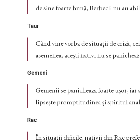
de sine foarte bună, Berbecii nu au abili
Taur
Când vine vorba de situații de criză, ce
asemenea, acești nativi nu se panichează
Gemeni
Gemenii se panichează foarte ușor, iar at
lipsește promptitudinea și spiritul ana
Rac
În situații dificile, nativii din Rac pre