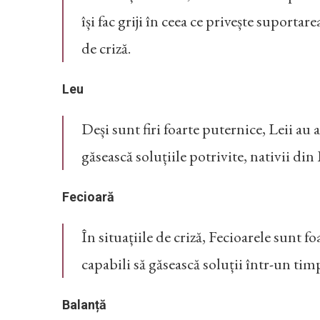
își fac griji în ceea ce privește suport
de criză.
Leu
Deși sunt firi foarte puternice, Leii au
găsească soluțiile potrivite, nativii di
Fecioară
În situațiile de criză, Fecioarele sunt f
capabili să găsească soluții într-un timp
Balanță