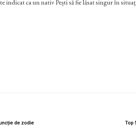
e indicat ca un nativ Pești să fie lăsat singur în situați
 funcție de zodie
Top 