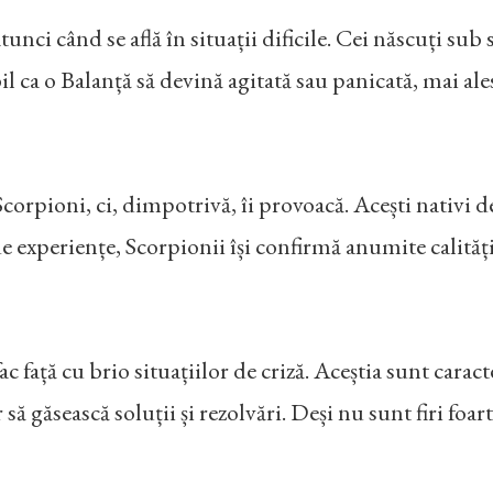
nci când se află în situații dificile. Cei născuți sub 
il ca o Balanță să devină agitată sau panicată, mai ales
 Scorpioni, ci, dimpotrivă, îi provoacă. Acești nativi d
 de experiențe, Scorpionii își confirmă anumite calități
c față cu brio situațiilor de criză. Aceștia sunt cara
ă găsească soluții și rezolvări. Deși nu sunt firi foart