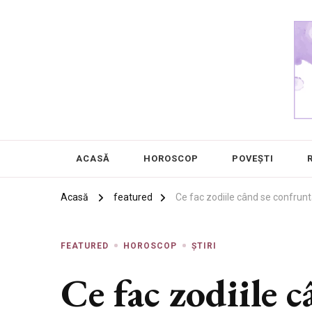
Chanel 5
Frumusețea este în ochii privitorului
ACASĂ
HOROSCOP
POVEȘTI
Acasă
featured
Ce fac zodiile când se confruntă
FEATURED
HOROSCOP
ȘTIRI
Ce fac zodiile c