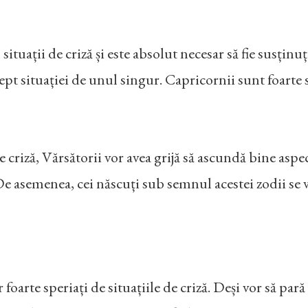
situații de criză și este absolut necesar să fie susținuț
ept situației de unul singur. Capricornii sunt foarte s
criză, Vărsătorii vor avea grijă să ascundă bine aspe
e asemenea, cei născuți sub semnul acestei zodii se 
r foarte speriați de situațiile de criză. Deși vor să par