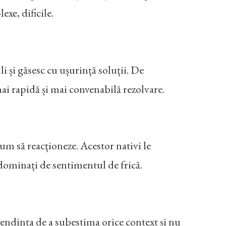
exe, dificile.
i și găsesc cu ușurință soluții. De
mai rapidă și mai convenabilă rezolvare.
 cum să reacționeze. Acestor nativi le
 dominați de sentimentul de frică.
u tendința de a subestima orice context și nu