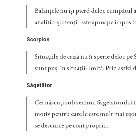
Balanțele nu își pierd deloc cumpătul atu
analitici și atenți. Este aproape imposib
Scorpion
Situațiile de criză nu îi sperie deloc pe
sunt puși în situații-limită. Prin astfel
Săgetător
Cei născuți sub semnul Săgetătorului fa
motiv pentru care le este mult mai ușor s
se descurce pe cont propriu.