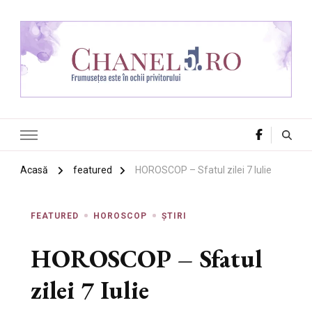
Chanel 5
Frumusețea este în ochii privitorului
Acasă
featured
HOROSCOP – Sfatul zilei 7 Iulie
FEATURED
HOROSCOP
ȘTIRI
HOROSCOP – Sfatul
zilei 7 Iulie